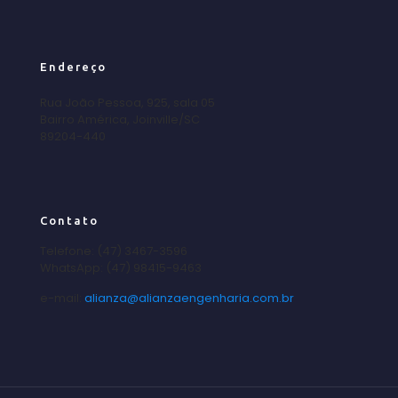
Endereço
Rua João Pessoa, 925, sala 05
Bairro América, Joinville/SC
89204-440
Contato
Telefone: (47) 3467-3596
WhatsApp: (47) 98415-9463
e-mail:
alianza@alianzaengenharia.com.br